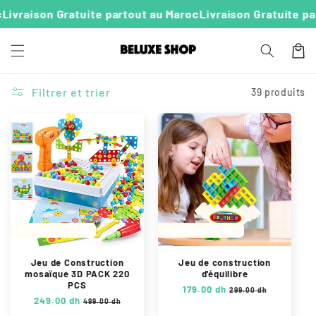
P
passer
vraison Gratuite partout au Maroc
Livraison Gratuite part
au
a
conten
n
u
i
e
Filtrer et trier
39 produits
r
ÉCONOMISEZ 50%
ÉCONOMISEZ 40%
Jeu de Construction
Jeu de construction
mosaïque 3D PACK 220
d'équilibre
PCS
P
179.00 dh
P
299.00 dh
P
249.00 dh
P
r
r
499.00 dh
r
r
i
i