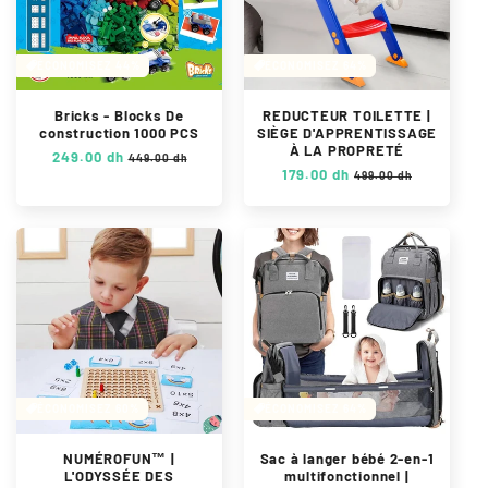
u
l
e
l
ÉCONOMISEZ 44%
ÉCONOMISEZ 64%
Bricks - Blocks De
REDUCTEUR TOILETTE |
construction 1000 PCS
SIÈGE D'APPRENTISSAGE
À LA PROPRETÉ
P
249.00 dh
P
449.00 dh
P
179.00 dh
P
r
r
499.00 dh
r
r
i
i
i
i
x
x
x
x
h
s
h
s
a
o
a
o
b
l
b
l
i
d
i
d
t
é
t
é
u
u
e
e
l
l
ÉCONOMISEZ 60%
ÉCONOMISEZ 64%
NUMÉROFUN™ |
Sac à langer bébé 2-en-1
L'ODYSSÉE DES
multifonctionnel |