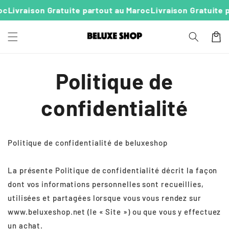
P
passer
Livraison Gratuite partout au Maroc
Livraison Gratuite pa
au
a
conten
n
u
i
e
r
Politique de
confidentialité
Politique de confidentialité de beluxeshop
La présente Politique de confidentialité décrit la façon
dont vos informations personnelles sont recueillies,
utilisées et partagées lorsque vous vous rendez sur
www.beluxeshop.net (le « Site ») ou que vous y effectuez
un achat.